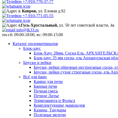
+7-910-770-37-77
г. Ковров,
ул. Еловая д.92
+7-910-771-05-55
г.Гусь-Хрустальный,
ул. 50 лет советской власти, 4а
info@lk33.ru
пн-сб: 09:00-18:00, вс: 09:00-15:00
Каталог пиломатериалов
Блок-хаус
Блок-Хаус 28мм. Сосна,Ель. АРХАНГЕЛЬС
Блок-хаус 35 мм сосна, ель Архангельская обл
Бруски и рейки
Бруски, рейки обрезные нестроганые сосна, е
Бруски, рейки сухие строганые сосна, ель Арх
Всё для бани
Камни для печи
Банные печи
Печная смесь
Печное Литье
Термозащита и Фольга
Комплектующие дымоходов
Казаны, Тандыры
Полезные мелочи