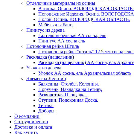
Отделочные материалы из осины
Вагонка. Осина. ВОЛОГОДСКАЯ ОБЛАСТЬ.
Погонажные Изделия. Осина. ВОЛОГОДСК
Полок. Осина. ВОЛОГОДСКАЯ ОБЛАСТЬ.
Мебель для бани
Плинтус из дерева
Галтель мебельная АА сосна, ель
Плинтус АА сосна ель
Потолочная рейка Штиль
Потолочная рейка "штиль" 12,5 мм сосна, ель
Раскладка (нащельник)
Раскладка (нащельник) АА сосна, ель Арханге
Уголок из дерева
Уголок АА сосна, ель Архангельская область
Элементы Лестниц
Балясины, Столбы, Колонны.
Поручень, Накладка на Тетиву.
Разворотная Площадка.
Ступени, Подоконная Доска.
Тетива.
Доборы.
О компании
Сотрудничество
Доставка и оплата
Как купить