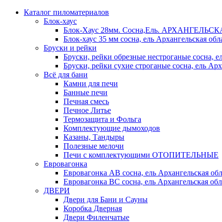
Каталог пиломатериалов
Блок-хаус
Блок-Хаус 28мм. Сосна,Ель. АРХАНГЕЛЬС
Блок-хаус 35 мм сосна, ель Архангельская обл
Бруски и рейки
Бруски, рейки обрезные нестроганые сосна, е
Бруски, рейки сухие строганые сосна, ель Арх
Всё для бани
Камни для печи
Банные печи
Печная смесь
Печное Литье
Термозащита и Фольга
Комплектующие дымоходов
Казаны, Тандыры
Полезные мелочи
Печи с комплектующими ОТОПИТЕЛЬНЫЕ
Евровагонка
Евровагонка АВ сосна, ель Архангельская обл
Евровагонка ВС сосна, ель Архангельская обл
ДВЕРИ
Двери для Бани и Сауны
Коробка Дверная
Двери Филенчатые