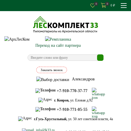
0
0
0
₽
Переход на сайт партнера
Заказать звонок
Александров
+7-910-770-37-77
г. Ковров,
ул. Еловая д.92
+7-910-771-05-55
г.Гусь-Хрустальный,
ул. 50 лет советской власти, 4а
info@lk33.ru