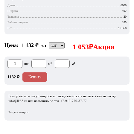
Длина
6000
Ширина
192
Толщина
20
Рабочая ширина
185
Вес
10.368
Цена:
1 132
₽
за
1 053
₽
Акция
шт
м²
м³
1132
₽
Купить
Если у вас возникнут вопросы по заказу вы можете написать нам на почту
info@lk33.ru
или позвонить по тел:
+7-910-770-37-77
Задать вопрос