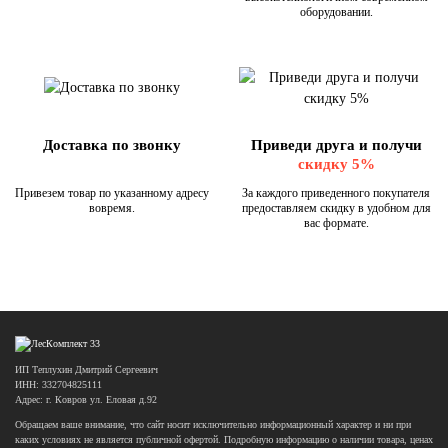
оборудовании.
Доставка по звонку
Приведи друга и получи
скидку 5%
Привезем товар по указанному адресу
За каждого приведенного покупателя
вовремя.
предоставляем скидку в удобном для
вас формате.
ИП Теплухин Дмитрий Сергеевич
ИНН: 332704825111
Адрес: г. Ковров ул. Еловая д.92
Обращаем ваше внимание, что сайт носит исключительно информационный характер и ни при
каких условиях не является публичной офертой. Подробную информацию о наличии товара, ценах